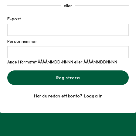
eller
E-post
Personnummer
Ange i formatet ÅÅÅÅMMDD-NNNN eller ÅÅÅÅMMDDNNNN
Registrera
Har du redan ett konto?
Logga in