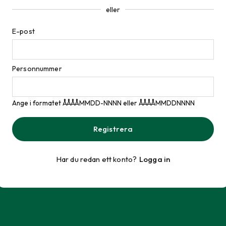
eller
E-post
Personnummer
Ange i formatet ÅÅÅÅMMDD-NNNN eller ÅÅÅÅMMDDNNNN
Registrera
Har du redan ett konto?
Logga in